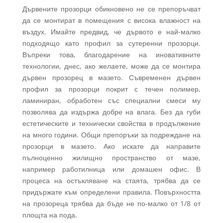
Дървените прозорци обикновено не се препоръчват
да се монтират в помещения с висока влажност на
въздух. Имайте предвид, че дървото е най-малко
подходящо като профил за сутеренни прозорци.
Въпреки това, благодарение на иновативните
технологии, днес, ако желаете, може да се монтира
дървен прозорец в мазето. Съвременен дървен
профил за прозорци покрит с течен полимер,
ламиниран, обработен със специални смеси му
позволява да издържа добре на влага. Без да губи
естетическите и технически свойства в продължение
на много години. Общи препоръки за подреждане на
прозорци в мазето. Ако искате да направите
пълноценно жилищно пространство от мазе,
например работилница или домашен офис. В
процеса на остъкляване на стаята, трябва да се
придържате към определени правила. Повърхността
на прозореца трябва да бъде не по-малко от 1/8 от
площта на пода.