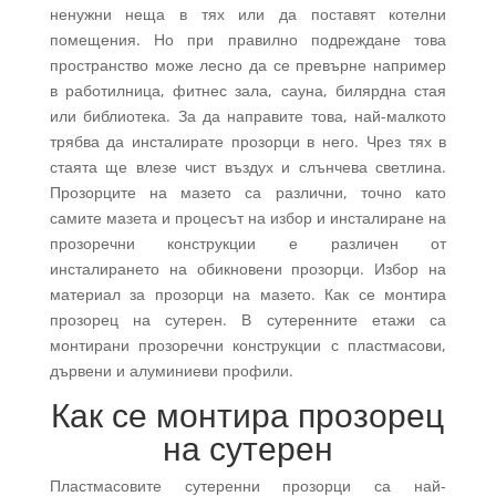
ненужни неща в тях или да поставят котелни
помещения. Но при правилно подреждане това
пространство може лесно да се превърне например
в работилница, фитнес зала, сауна, билярдна стая
или библиотека. За да направите това, най-малкото
трябва да инсталирате прозорци в него. Чрез тях в
стаята ще влезе чист въздух и слънчева светлина.
Прозорците на мазето са различни, точно като
самите мазета и процесът на избор и инсталиране на
прозоречни конструкции е различен от
инсталирането на обикновени прозорци. Избор на
материал за прозорци на мазето. Как се монтира
прозорец на сутерен. В сутеренните етажи са
монтирани прозоречни конструкции с пластмасови,
дървени и алуминиеви профили.
Как се монтира прозорец
на сутерен
Пластмасовите сутеренни прозорци са най-