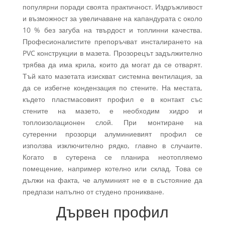
популярни поради своята практичност. Издръжливост
и възможност за увеличаване на капандурата с около
10 % без загуба на твърдост и топлинни качества.
Професионалистите препоръчват инсталирането на
PVC конструкции в мазета. Прозорецът задължително
трябва да има крила, които да могат да се отварят.
Тъй като мазетата изискват системна вентилация, за
да се избегне кондензация по стените. На местата,
където пластмасовият профил е в контакт със
стените на мазето, е необходим хидро и
топлоизолационен слой. При монтиране на
сутеренни прозорци алуминиевият профил се
използва изключително рядко, главно в случаите.
Когато в сутерена се планира неотопляемо
помещение, например котелно или склад. Това се
дължи на факта, че алуминият не е в състояние да
предпази напълно от студено проникване.
Дървен профил