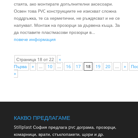
стаята, ако монтирате допълнителни аксесоари.
Освен това PVC конструкциите не изискват сложна
поддръжка, те са херметични, не ръждясват и не се
напукват. Монтаж на прозорци за дървена къща. За
да поставите пластмасови прозорци в...
повече информация
Страница 18 от 22
«
Първа
»
...
10
...
16
17
18
19
20
...
»
По
»
КАКВО ПРЕДЛАГАМЕ
Stillplast София предлага pvc дограма, прозорци,
комарници, врати, стъклопакети, щори и др.