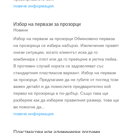
повече информация
Избор на первази за прозорци
Новини
Избор на первази за прозорци Обикновено перваза
на прозореца се избира набързо. Изключение правят
онези ситуации, когато клиентът иска да го
комбинира с плот или да го превърне в уютна пейка.
В противен случай хората се задоволяват със
стандартния пластмасов вариант. Избор на первази
за прозорци. Предлагаме да не губите от поглед този
важен детайл и да помислите предварително кой
перваз на прозореца е по-добър. Също така ще
разберем как да изберем правилния размер, това ще
ви помогне да...
повече информация
Пластмасови или алуминиеви дограми