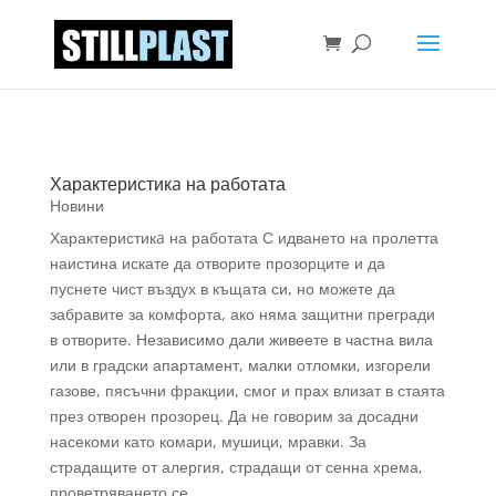
Характеристикa на работата
Новини
Характеристикa на работата С идването на пролетта
наистина искате да отворите прозорците и да
пуснете чист въздух в къщата си, но можете да
забравите за комфорта, ако няма защитни прегради
в отворите. Независимо дали живеете в частна вила
или в градски апартамент, малки отломки, изгорели
газове, пясъчни фракции, смог и прах влизат в стаята
през отворен прозорец. Да не говорим за досадни
насекоми като комари, мушици, мравки. За
страдащите от алергия, страдащи от сенна хрема,
проветряването се...