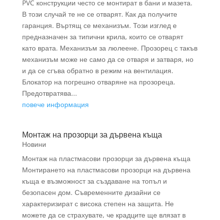
PVC конструкции често се монтират в бани и мазета.
В този случай те не се отварят. Как да получите
гаранция. Въртящ се механизъм. Този изглед е
предназначен за типични крила, които се отварят
като врата. Механизъм за люлеене. Прозорец с такъв
механизъм може не само да се отваря и затваря, но
и да се сгъва обратно в режим на вентилация.
Блокатор на погрешно отваряне на прозореца.
Предотвратява...
повече информация
Монтаж на прозорци за дървена къща
Новини
Монтаж на пластмасови прозорци за дървена къща
Монтирането на пластмасови прозорци на дървена
къща е възможност за създаване на топъл и
безопасен дом. Съвременните дизайни се
характеризират с висока степен на защита. Не
можете да се страхувате, че крадците ще влязат в