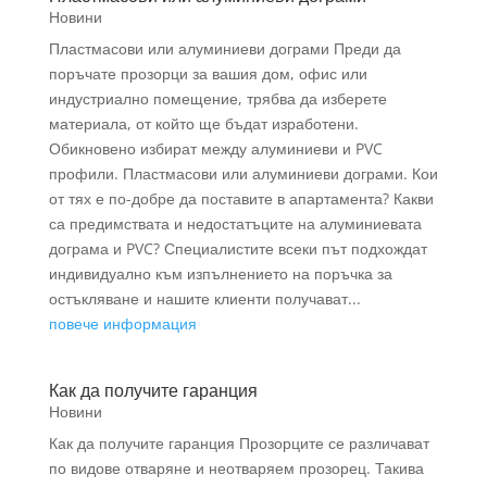
Новини
Пластмасови или алуминиеви дограми Преди да
поръчате прозорци за вашия дом, офис или
индустриално помещение, трябва да изберете
материала, от който ще бъдат изработени.
Обикновено избират между алуминиеви и PVC
профили. Пластмасови или алуминиеви дограми. Кои
от тях е по-добре да поставите в апартамента? Какви
са предимствата и недостатъците на алуминиевата
дограма и PVC? Специалистите всеки път подхождат
индивидуално към изпълнението на поръчка за
остъкляване и нашите клиенти получават...
повече информация
Как да получите гаранция
Новини
Как да получите гаранция Прозорците се различават
по видове отваряне и неотваряем прозорец. Такива