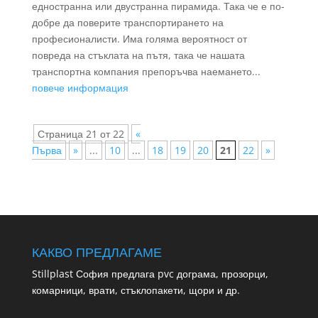
едностранна или двустранна пирамида. Така че е по-
добре да поверите транспортирането на
професионалисти. Има голяма вероятност от
повреда на стъклата на пътя, така че нашата
транспортна компания препоръчва наемането...
повече информация
Страница 21 от 22
«
Първа
»
...
10
...
18
19
20
21
22
»
КАКВО ПРЕДЛАГАМЕ
Stillplast София предлага pvc дограма, прозорци,
комарници, врати, стъклопакети, щори и др.