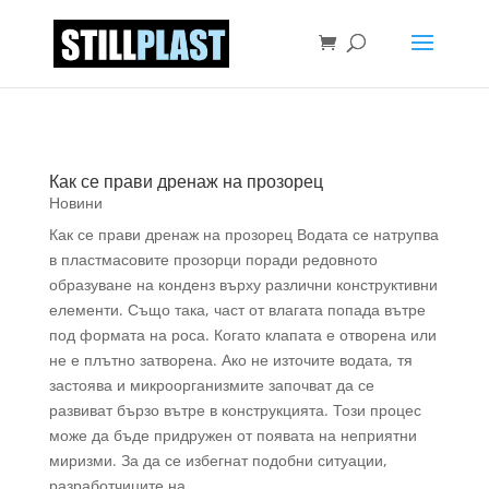
Как се прави дренаж на прозорец
Новини
Как се прави дренаж на прозорец Водата се натрупва
в пластмасовите прозорци поради редовното
образуване на конденз върху различни конструктивни
елементи. Също така, част от влагата попада вътре
под формата на роса. Когато клапата е отворена или
не е плътно затворена. Ако не източите водата, тя
застоява и микроорганизмите започват да се
развиват бързо вътре в конструкцията. Този процес
може да бъде придружен от появата на неприятни
миризми. За да се избегнат подобни ситуации,
разработчиците на...