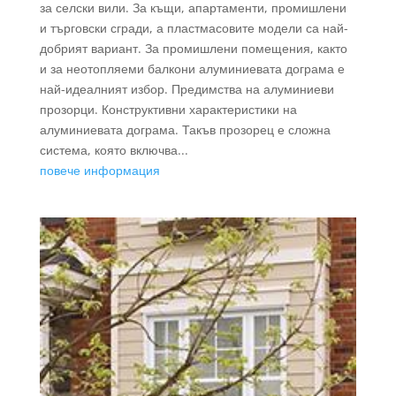
за селски вили. За къщи, апартаменти, промишлени
и търговски сгради, а пластмасовите модели са най-
добрият вариант. За промишлени помещения, както
и за неотопляеми балкони алуминиевата дограма е
най-идеалният избор. Предимства на алуминиеви
прозорци. Конструктивни характеристики на
алуминиевата дограма. Такъв прозорец е сложна
система, която включва...
повече информация