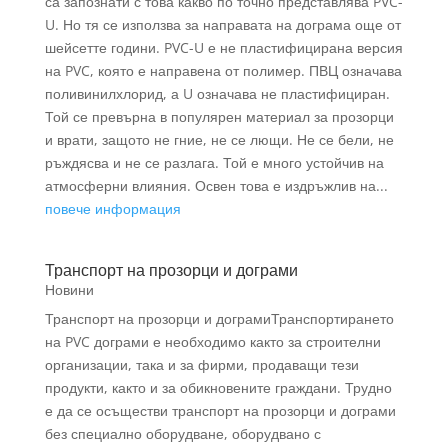
са запознати с това какво по точно представлява PVC-
U. Но тя се използва за направата на дограма още от
шейсетте години. PVC-U е не пластифицирана версия
на PVC, която е направена от полимер. ПВЦ означава
поливинилхлорид, а U означава не пластифициран.
Той се превърна в популярен материал за прозорци
и врати, защото не гние, не се лющи. Не се бели, не
ръждясва и не се разлага. Той е много устойчив на
атмосферни влияния. Освен това е издръжлив на...
повече информация
Транспорт на прозорци и дограми
Новини
Транспорт на прозорци и дограмиТранспортирането
на PVC дограми е необходимо както за строителни
организации, така и за фирми, продаващи тези
продукти, както и за обикновените граждани. Трудно
е да се осъществи транспорт на прозорци и дограми
без специално оборудване, оборудвано с