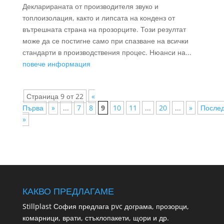
Декларираната от производителя звуко и
топлоизолация, както и липсата на конденз от
вътрешната страна на прозорците. Този резултат
може да се постигне само при спазване на всички
стандарти в производствения процес. Нюанси на...
повече информация
Страница 9 от 22
«
Първа
»
...
7
8
9
10
11
...
20
...
»
После
»
КАКВО ПРЕДЛАГАМЕ
Stillplast София предлага pvc дограма, прозорци,
комарници, врати, стъклопакети, щори и др.