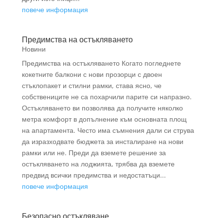
повече информация
Предимства на остъкляването
Новини
Предимства на остъкляването Когато погледнете
кокетните балкони с нови прозорци с двоен
стъклопакет и стилни рамки, става ясно, че
собствениците не са похарчили парите си напразно.
Остъкляването ви позволява да получите няколко
метра комфорт в допълнение към основната площ
на апартамента. Често има съмнения дали си струва
да изразходвате бюджета за инсталиране на нови
рамки или не. Преди да вземете решение за
остъкляването на лоджията, трябва да вземете
предвид всички предимства и недостатъци...
повече информация
Безопасно остъкляване