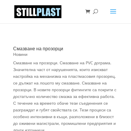
Смазване на прозорци
Новини
Смазване на прозорци. Смазване на PVC дограма.
Значителна част от нарушенията, които изискват
настройка на механизма на пластмасовия прозорец,
се дължат на лошото му смазване. Смазване на
прозорци. В новите прозорци фитингите са покрити с
достатъчно количество смазка за ефективна работа.
С течение на времето обаче тези съединения се
разграждат и губят свойствата си. Тези процеси са
особено интензивни в къщи, разположени в близост
до оживени магистрали, промишлени предприятия и
други източници...