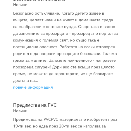
Новини
Безопасно остъкляване. Когато детето живее в
къщата, целият начин на живот и домашната среда
са съобразени с неговите нужди. Също така е важно
да запомните за прозорците - прозорецът е портал за
комуникация с големия свят, но също така е
потенциална опасност. Работата на всеки отговорен
родител е да направи прозорците безопасни. Голяма
грижа за малките. Запазете най-ценното - направете
прозореца сигурен! Дори ако сте вкъщи през цялото
време, не можете да гарантирате, че ще блокирате
достъпа на...
повече информация
Предимства на PVC
Новини
Предимства на PVCPVC материалът е изобретен през
19-ти век, но едва през 20-ти век се използва за