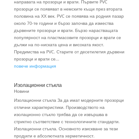
направата на прозорци и врати. Първите PVC
прозорци се появяват в немските къщи през втората
половина на ХХ век. PVC се появява на родния пазар
около 70-те години и бързо започва да измества
дървените прозорци и врати. Бързо нарастващата
популярност на пластмасовите прозорци и врати се
дължи на по-ниската цена и високата якост.
Предимства на PVC. Старите от десетилетия дървени
прозорци и врати се...
повече информация
Изолационни стъкла
Новини
Изолационни стъкла За да имат модерните прозорци
отлични характеристики. Производството на
изолационно стъкло трябва да се извършва в
стриктно съответствие с технологичните стандарти.
Изолационни стъкла. Основното изискване за тези
продукти е абсолютната херметичност.