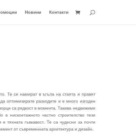
ромоции
Новини
Контакти
о. Те се намират в ъгъла на стаята и правят
да оптимизирате разходите и е много изгоден
зорци са рядкост в момента. Такива недвижими
о в нискоетажното частно строителство тези
 е тяхната гъвкавост. Те са чудесни за почти
елемент от съвременната архитектура и дизайн.