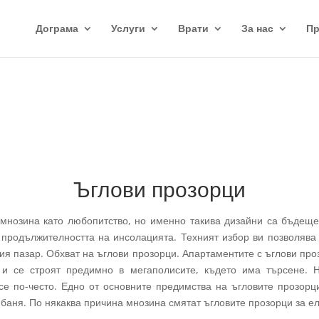
Дограма
Услуги
Врати
За нас
П
Ъглови прозорци
мнозина като любопитство, но именно такива дизайни са бъдещет
 продължителността на инсолацията. Техният избор ви позволява 
ия пазар. Обхват на ъглови прозорци. Апартаментите с ъглови про
и се строят предимно в мегаполисите, където има търсене. Н
е по-често. Едно от основните предимства на ъгловите прозорци
ри баня. По някаква причина мнозина смятат ъгловите прозорци за 