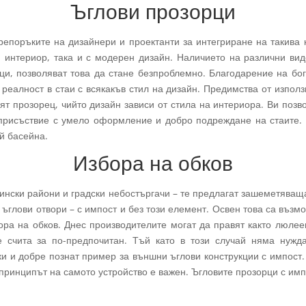
Ъглови прозорци
репоръките на дизайнери и проектанти за интегриране на такива
и интериор, така и с модерен дизайн. Наличието на различни вид
и, позволяват това да стане безпроблемно. Благодарение на бог
 реалност в стаи с всякакъв стил на дизайн. Предимства от изпол
ят прозорец, чийто дизайн зависи от стила на интериора. Ви позв
 присъствие с умело оформление и добро подреждане на стаите.
ай басейна.
Избора на обков
ински райони и градски небостъргачи – те предлагат зашеметяваща
ъглови отвори – с импост и без този елемент. Освен това са възмо
бора на обков. Днес производителите могат да правят както люлее
е счита за по-предпочитан. Тъй като в този случай няма нужда
и и добре познат пример за външни ъглови конструкции с импост
принципът на самото устройство е важен. Ъгловите прозорци с им