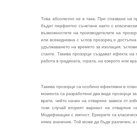
Това абсолютно не е така. При спазване на п
бъдат перфектно съчетани както с класическ
възможностите на производителите на прозорц
или всекидневна с ъглов прозорец е достъпна
удължаването на времето за изолация, ъглови
стаите. Такива прозорци създават ефекта на
работа в градината, гората, на езерото или кр
Такива прозорци са особено ефективни в план
момента са разработени два вида прозорци за 
врати, чийто начин на отваряне зависи от из
този случай вторият вариант на отваряне с
Модификации с импост. Еркерите са класическ
няма значение. Той може да бъде различен, а 