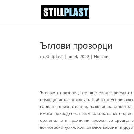
Ъглови прозорци
от
Stillplast
|
ян. 4, 2022
|
Новини
Ъгловият прозорец все още се възприема от 
помещенията по-светли. Тъй като увеличават
вариант от многото предложения на строителн
имоти принадлежат към елитната категория 
оригинални и практични проекти се срещат вс
всички зони кухня, хол, спалня, кабинет и до