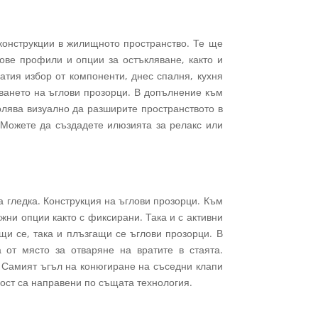
 конструкции в жилищното пространство. Те ще
ове профили и опции за остъкляване, както и
атия избор от компоненти, днес спалня, кухня
зването на ъглови прозорци. В допълнение към
олява визуално да разширите пространството в
 Можете да създадете илюзията за релакс или
 гледка. Конструкция на ъглови прозорци. Към
жни опции както с фиксирани. Така и с активни
щи се, така и плъзгащи се ъглови прозорци. В
 от място за отваряне на вратите в стаята.
. Самият ъгъл на конюгиране на съседни клапи
пост са направени по същата технология.