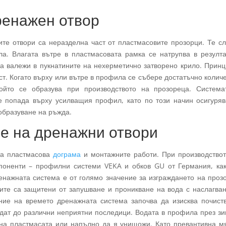
ренажен отвор
те отвори са неразделна част от пластмасовите прозорци. Те с
а. Влагата вътре в пластмасовата рамка се натрупва в резулта
на валежи в пукнатините на нехерметично затворено крило. Прин
ст. Когато върху или вътре в профила се събере достатъчно колич
ойто се образува при производството на прозореца. Система
не попада върху усилващия профил, като по този начин осигуря
образуване на ръжда.
е на дренажни отвори
та пластмасова
дограма
и монтажните работи. При производствот
мпоненти – профилни системи VEKA и обков GU от Германия, как
енажната система е от голямо значение за изграждането на проз
ите са защитени от запушване и проникване на вода с наслагва
ние на времето дренажната система започва да изисква почиств
едат до различни неприятни последици. Водата в профила през з
на пластмасата или напълно да я унищожи. Като превантивна мя