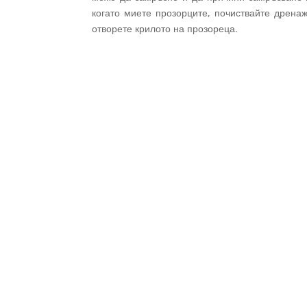
когато миете прозорците, почиствайте дрена
отворете крилото на прозореца.