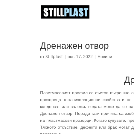
Дренажен отвор
от
Stillplast
|
окт. 17, 2022
|
Новини
Д
Пластмасовият профил се състои вътрешно от
прозореца топлоизолационни свойства и не 
кондензат или валежи, водата може да се на
Дренажен отвор. Поради тази причина са изо
на пластмасови прозорци. Когато купувате, п
Тяхното отсъствие, дефекти или брак могат д
прозореца.