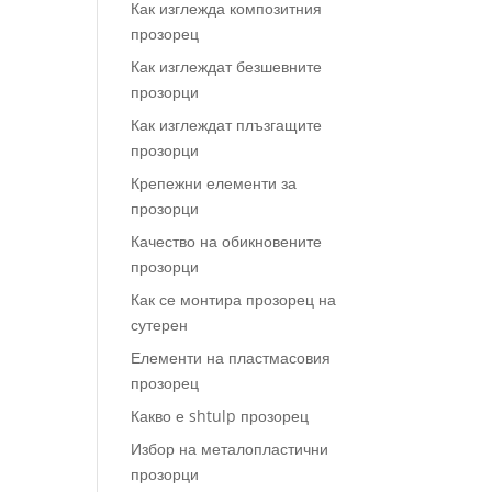
Как изглежда композитния
прозорец
Как изглеждат безшевните
прозорци
Как изглеждат плъзгащите
прозорци
Крепежни елементи за
прозорци
Качество на обикновените
прозорци
Как се монтира прозорец на
сутерен
Елементи на пластмасовия
прозорец
Какво е shtulp прозорец
Избор на металопластични
прозорци