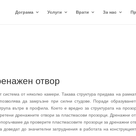
Дограма
Услуги
Врати
За нас
П
ренажен отвор
 система от няколко камери. Такава структура придава на рамка
позволява да замръзне при силни студове. Поради образуванет
трупа вътре в профила. Което е вредно за структурата на прозо
бретени дренажните отвори за пластмасови прозорци. Дренажни о
репоръчваме да проверите пластмасовите прозорци за дренажни от
а доведат до значителни затруднения в работата на конструкция