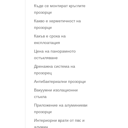
Къде се монтират кръглите
прозорци
Какво е херметичност на
прозорци
Какъв е срока на
експлоатация
Цена на панорамното
остъкляване
Дренажна система на
прозорец
Антибактериални прозорци
Вакуумни изолационни
стъкла
Приложение на алуминиеви
прозорци
Интериорни врати от пвс и
алумин