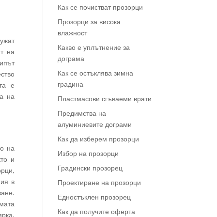
Как се почистват прозорци
Прозорци за висока
влажност
лужат
Какво е уплътнение за
т на
дограма
ципът
Как се остъклява зимна
ество
градина
та е
ва на
Пластмасови сгъваеми врати
Предимства на
алуминиевите дограми
Как да изберем прозорци
о на
Избор на прозорци
то и
Градински прозорец
орци,
ния в
Проектиране на прозорци
ане.
Едностъклен прозорец
имата
Как да получите оферта
рка,