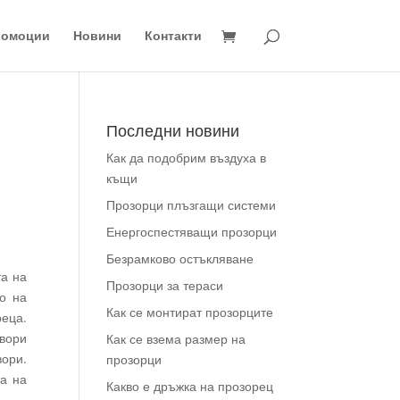
ромоции
Новини
Контакти
Последни новини
Как да подобрим въздуха в
къщи
Прозорци плъзгащи системи
Енергоспестяващи прозорци
Безрамково остъкляване
та на
Прозорци за тераси
о на
Как се монтират прозорците
реца.
твори
Как се взема размер на
вори.
прозорци
та на
Какво е дръжка на прозорец