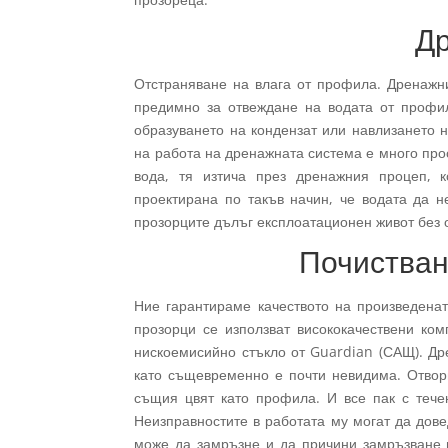
Д
Отстраняване на влага от профила. Дренажни
предимно за отвеждане на водата от профил
образуването на кондензат или навлизането 
на работа на дренажната система е много про
вода, тя изтича през дренажния процеп, к
проектирана по такъв начин, че водата да 
прозорците дълъг експлоатационен живот без 
Почистван
Ние гарантираме качеството на произведена
прозорци се използват висококачествени ко
нискоемисийно стъкло от Guardian (САЩ). Др
като същевременно е почти невидима. Отвор
същия цвят като профила. И все пак с тече
Неизправностите в работата му могат да дов
може да замръзне и да причини замръзване 