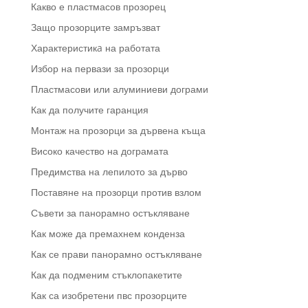
Какво е пластмасов прозорец
Защо прозорците замръзват
Характеристикa на работата
Избор на первази за прозорци
Пластмасови или алуминиеви дограми
Как да получите гаранция
Монтаж на прозорци за дървена къща
Високо качество на дограмата
Предимства на лепилото за дърво
Поставяне на прозорци против взлом
Съвети за панорамно остъкляване
Как може да премахнем конденза
Как се прави панорамно остъкляване
Как да подменим стъклопакетите
Как са изобретени пвс прозорците