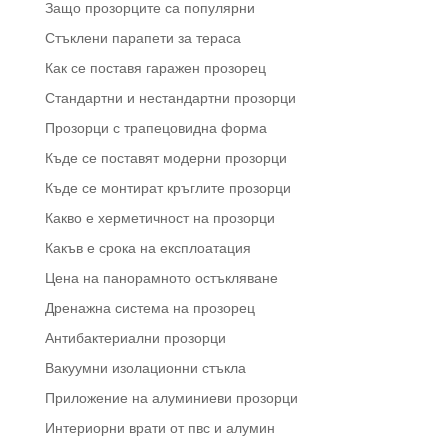
Защо прозорците са популярни
Стъклени парапети за тераса
Как се поставя гаражен прозорец
Стандартни и нестандартни прозорци
Прозорци с трапецовидна форма
Къде се поставят модерни прозорци
Къде се монтират кръглите прозорци
Какво е херметичност на прозорци
Какъв е срока на експлоатация
Цена на панорамното остъкляване
Дренажна система на прозорец
Антибактериални прозорци
Вакуумни изолационни стъкла
Приложение на алуминиеви прозорци
Интериорни врати от пвс и алумин