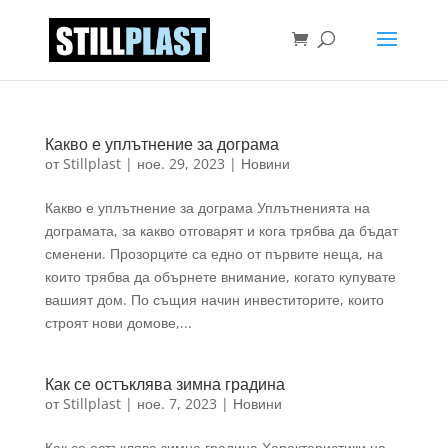
Какво е уплътнение за дограма
от
Stillplast
|
ное. 29, 2023
|
Новини
Какво е уплътнение за дограма Уплътненията на
дограмата, за какво отговарят и кога трябва да бъдат
сменени. Прозорците са едно от първите неща, на
които трябва да обърнете внимание, когато купувате
вашият дом. По същия начин инвеститорите, които
строят нови домове,...
Как се остъклява зимна градина
от
Stillplast
|
ное. 7, 2023
|
Новини
Как се остъклява зимна градина Характеристики на