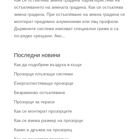
остъкляването на зимната градина. Как се остъклява
зимна градина. При остъкляване на зимна градина се
монтират предимно алуминиеви или пвц профили.
Дървените системи изискват специални грижи и са
по-рядко срещани. Ако...
Последни новини
Как да подобрим въздуха в къщи
Прозорци плъзгащи системи
Енергоспестяващи прозорци
Безрамково остъкляване
Прозорци за тераси
Как се монтират прозорците
Как се взема размер на прозорци
Какво е дръжка на прозорец
Как се почистват прозорци